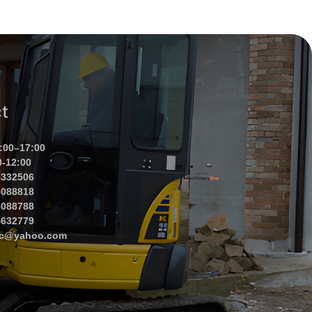
t
:00–17:00
0-12:00
4332506
5088818
5088788
4632779
jec@yahoo.com