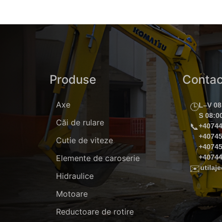
Produse
Contac
Axe
L–V 08
🕒
S 08:0
Căi de rulare
📞
+4074
+4074
Cutie de viteze
+4074
Elemente de caroserie
+4074
✉️
utila
Hidraulice
Motoare
Reductoare de rotire