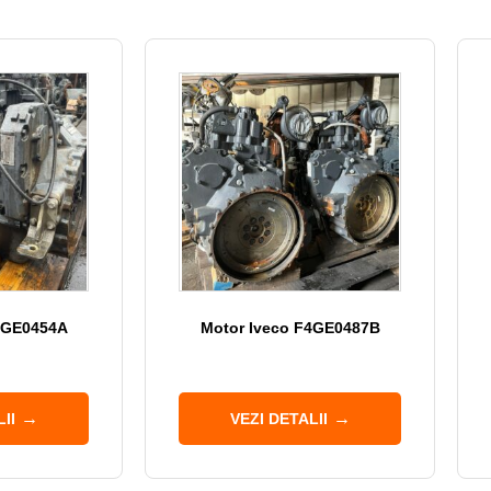
4GE0454A
Motor Iveco F4GE0487B
II
VEZI DETALII