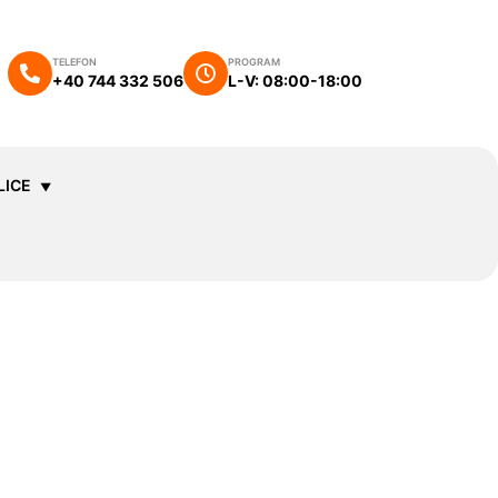
TELEFON
PROGRAM
+40 744 332 506
L-V: 08:00-18:00
LICE