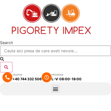
Search
TELEFON
PROGRAM
+40 744 332 506
L-V: 08:00-18:00