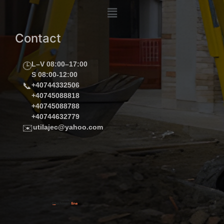
Contact
L–V 08:00–17:00
🕒
S 08:00-12:00
📞
+40744332506
+40745088818
+40745088788
+40744632779
✉️
utilajec@yahoo.com