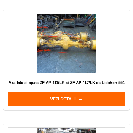
Axa fata si spate ZF AP 411/LK si ZF AP 417/LK de Liebherr 551
VEZI DETALII