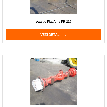
Axa de Fiat Allis FR 220
VEZI DETALII