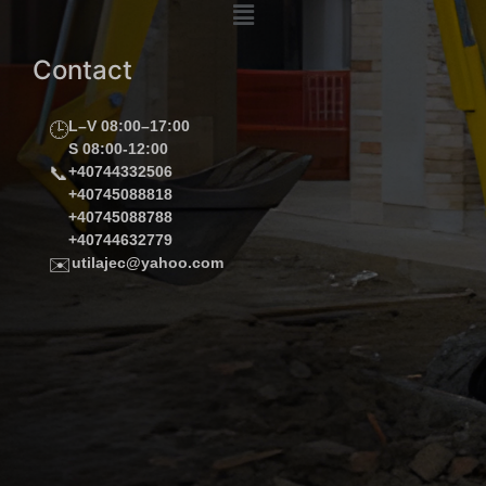
Contact
L–V 08:00–17:00
🕒
S 08:00-12:00
📞
+40744332506
+40745088818
+40745088788
+40744632779
✉️
utilajec@yahoo.com