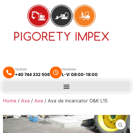
TELEFON
PROGRAM
+40 744 332 506
L-V: 08:00-18:00
Home
/
Axe
/
Axe
/ Axa de incarcator O&K L15