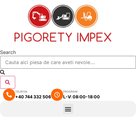
Search
TELEFON
PROGRAM
+40 744 332 506
L-V: 08:00-18:00