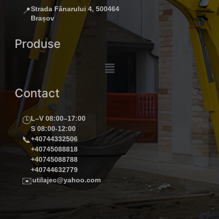
Strada Fânarului 4, 500464
📍
Brașov
Produse
Contact
L–V 08:00–17:00
🕒
S 08:00-12:00
📞
+40744332506
+40745088818
+40745088788
+40744632779
✉️
utilajec@yahoo.com