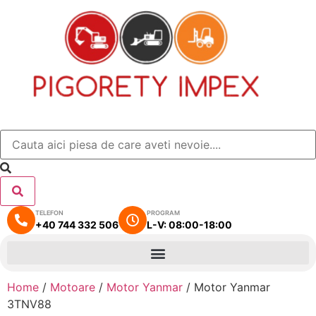
TELEFON
PROGRAM
+40 744 332 506
L-V: 08:00-18:00
Home
/
Motoare
/
Motor Yanmar
/ Motor Yanmar
3TNV88