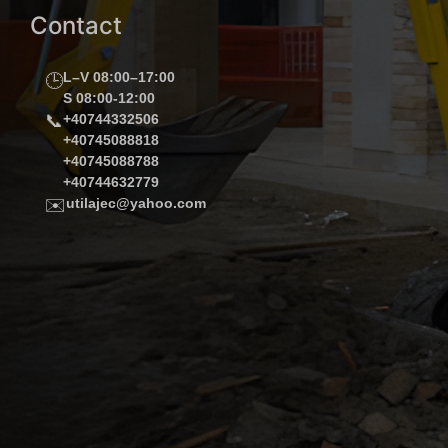
Contact
L–V 08:00–17:00
🕒
S 08:00-12:00
📞
+40744332506
+40745088818
+40745088788
+40744632779
✉️
utilajec@yahoo.com