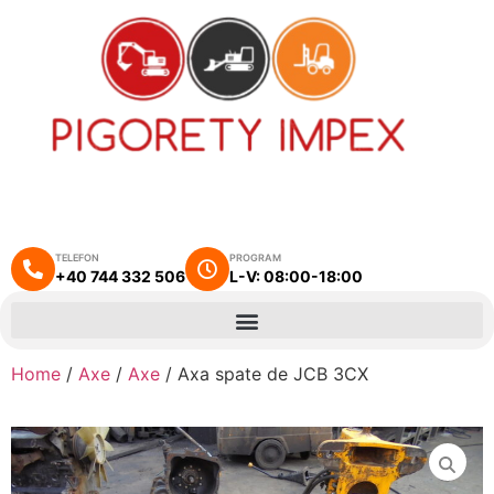
TELEFON
PROGRAM
+40 744 332 506
L-V: 08:00-18:00
Home
/
Axe
/
Axe
/ Axa spate de JCB 3CX