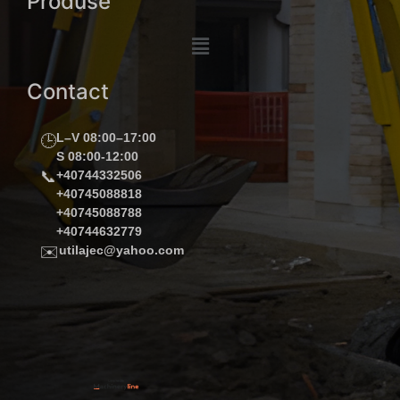
Produse
Contact
L–V 08:00–17:00
🕒
S 08:00-12:00
📞
+40744332506
+40745088818
+40745088788
+40744632779
✉️
utilajec@yahoo.com