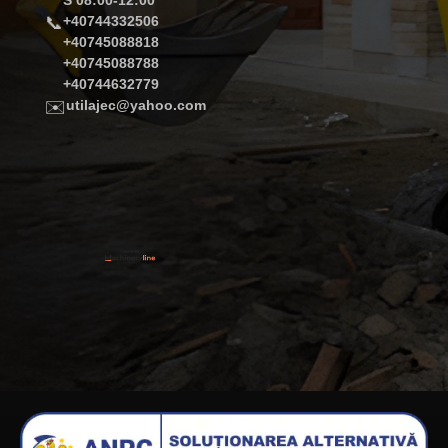
S 08:00-12:00
📞
+40744332506
+40745088818
+40745088788
+40744632779
✉️
utilajec@yahoo.com