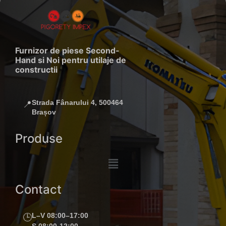
Furnizor de piese Second-
Hand si Noi pentru utilaje de
constructii
Strada Fânarului 4, 500464
📍
Brașov
Produse
Contact
L–V 08:00–17:00
🕒