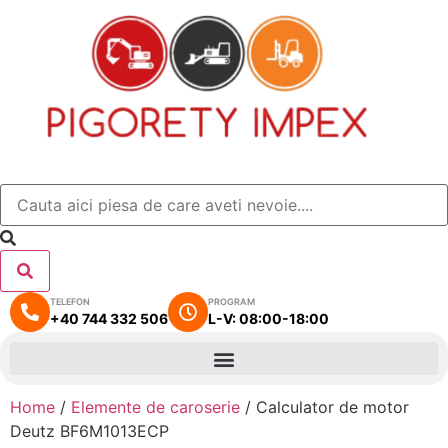
TELEFON
PROGRAM
+40 744 332 506
L-V: 08:00-18:00
Home
/
Elemente de caroserie
/ Calculator de motor
Deutz BF6M1013ECP