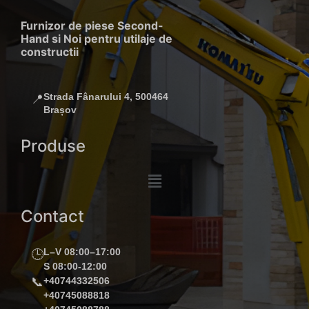
Furnizor de piese Second-
Hand si Noi pentru utilaje de
constructii
Strada Fânarului 4, 500464
📍
Brașov
Produse
Contact
L–V 08:00–17:00
🕒
S 08:00-12:00
📞
+40744332506
+40745088818