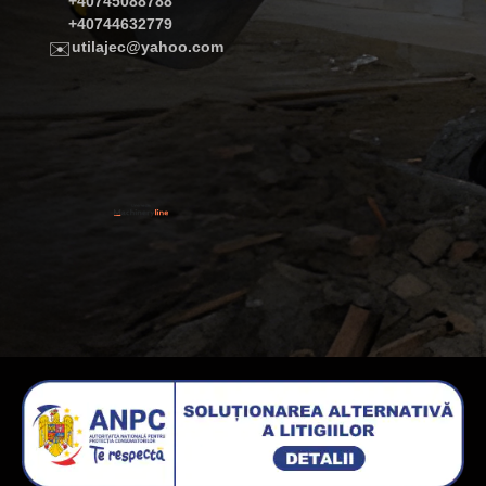
+40745088788
+40744632779
✉️
utilajec@yahoo.com