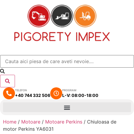
TELEFON
PROGRAM
+40 744 332 506
L-V: 08:00-18:00
Home
/
Motoare
/
Motoare Perkins
/ Chiuloasa de
motor Perkins YA6031