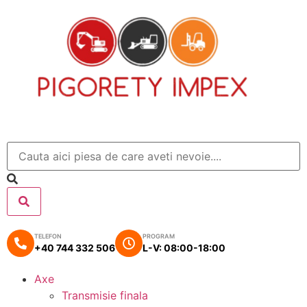
TELEFON
PROGRAM
+40 744 332 506
L-V: 08:00-18:00
Axe
Transmisie finala