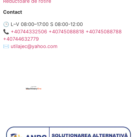
Reductoare de rotire
Contact
🕒
L–V 08:00–17:00
S 08:00-12:00
📞
+40744332506
+40745088818
+40745088788
+40744632779
✉️
utilajec@yahoo.com