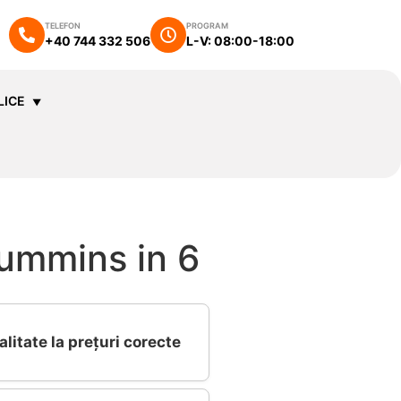
TELEFON
PROGRAM
+40 744 332 506
L-V: 08:00-18:00
LICE
ummins in 6
alitate la prețuri corecte