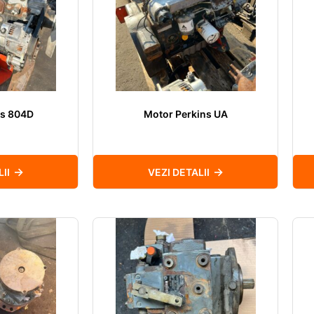
ns 804D
Motor Perkins UA
II
VEZI DETALII