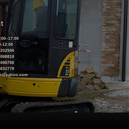
t
:00–17:00
0-12:00
4332506
5088818
5088788
4632779
jec@yahoo.com