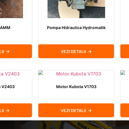
 HAMM
Pompa Hidraulica Hydromatik
II
VEZI DETALII
a V2403
Motor Kubota V1703
II
VEZI DETALII