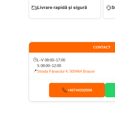
Livrare rapidă și sigură
S
CONTACT
🕒
L–V 08:00–17:00
S 08:00–12:00
📍
Strada Fânarului 4, 500464 Brașov
+40744332506