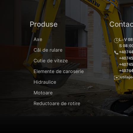
Produse
Contac
Axe
L–V 08
🕒
S 08:0
Căi de rulare
📞
+4074
+4074
Cutie de viteze
+4074
Elemente de caroserie
+4074
✉️
utila
Hidraulice
Motoare
Reductoare de rotire