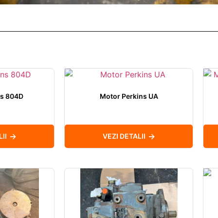
ns 804D
Motor Perkins UA
II
VEZI DETALII