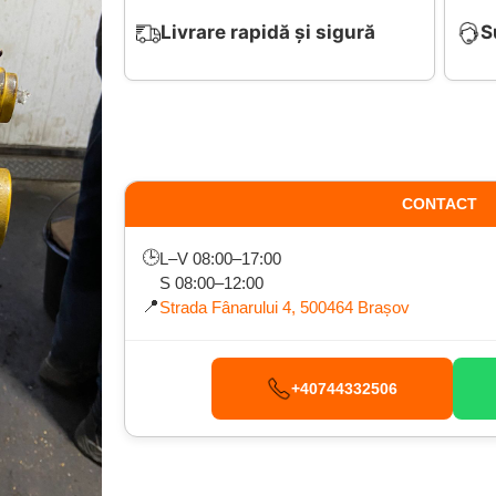
Livrare rapidă și sigură
S
CONTACT
🕒
L–V 08:00–17:00
S 08:00–12:00
📍
Strada Fânarului 4, 500464 Brașov
+40744332506