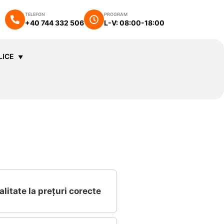
TELEFON
PROGRAM
+40 744 332 506
L-V: 08:00-18:00
LICE
alitate la prețuri corecte