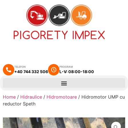
TELEFON
PROGRAM
+40 744 332 506
L-V: 08:00-18:00
Home
/
Hidraulice
/
Hidromotoare
/ Hidromotor UMP cu
reductor Speth