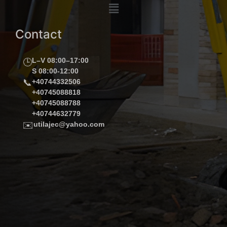
Contact
L–V 08:00–17:00
🕒
S 08:00-12:00
📞
+40744332506
+40745088818
+40745088788
+40744632779
✉️
utilajec@yahoo.com