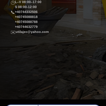
L–V 08:00–17:00
🕒
S 08:00-12:00
📞
+40744332506
+40745088818
+40745088788
+40744632779
✉️
utilajec@yahoo.com