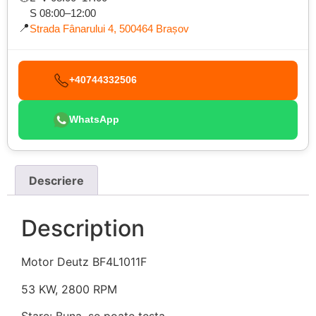
S 08:00–12:00
📍
Strada Fânarului 4, 500464 Brașov
+40744332506
WhatsApp
Descriere
Description
Motor Deutz BF4L1011F
53 KW, 2800 RPM