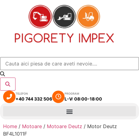
TELEFON
PROGRAM
+40 744 332 506
L-V: 08:00-18:00
Home
/
Motoare
/
Motoare Deutz
/ Motor Deutz
BF4L1011F