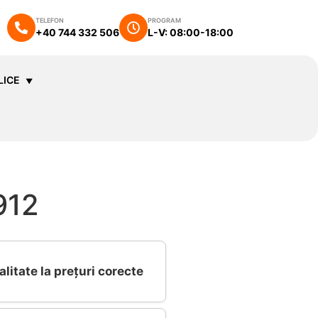
TELEFON
PROGRAM
+40 744 332 506
L-V: 08:00-18:00
LICE
912
alitate la prețuri corecte