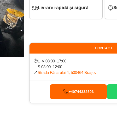
Livrare rapidă și sigură
S
CONTACT
🕒
L–V 08:00–17:00
S 08:00–12:00
📍
Strada Fânarului 4, 500464 Brașov
+40744332506