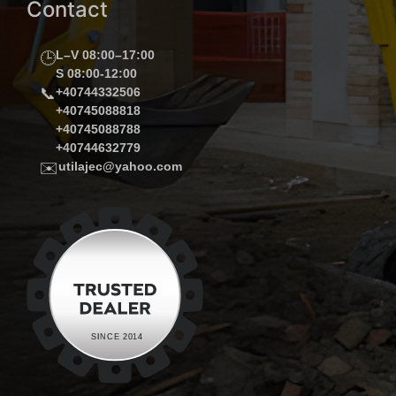
Contact
L–V 08:00–17:00
🕒
S 08:00-12:00
📞
+40744332506
+40745088818
+40745088788
+40744632779
✉️
utilajec@yahoo.com