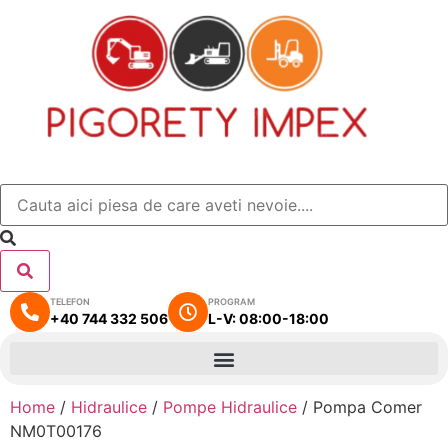
TELEFON
PROGRAM
+40 744 332 506
L-V: 08:00-18:00
Home
/
Hidraulice
/
Pompe Hidraulice
/ Pompa Comer
NM0T00176