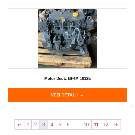
Motor Deutz BF4M 1012E
VEZI DETALII
←
1
2
3
4
5
6
…
10
11
12
→