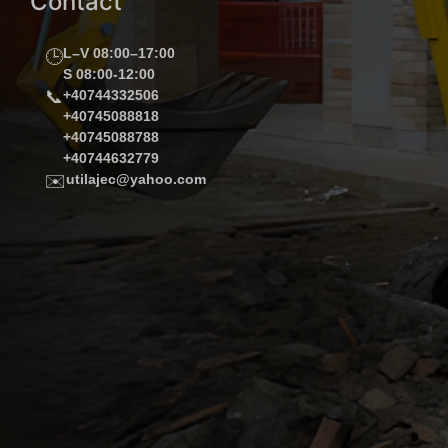
Contact
L–V 08:00–17:00
🕒
S 08:00-12:00
📞
+40744332506
+40745088818
+40745088788
+40744632779
✉️
utilajec@yahoo.com