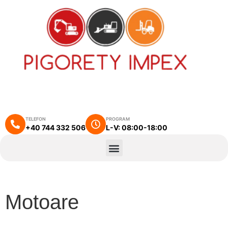
TELEFON
PROGRAM
+40 744 332 506
L-V: 08:00-18:00
Motoare